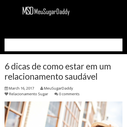
Please select your page
Cadastre-se
6 dicas de como estar em um
Acessar
Como Funciona
relacionamento saudável
Sobre Nós
March 16, 2017
MeuSugarDaddy
Blog
Relacionamento Sugar
0 comments