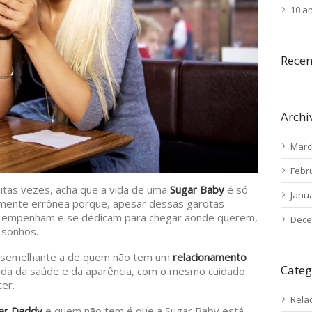
10 a
Rece
Archi
Marc
Febr
uitas vezes, acha que a vida de uma
Sugar Baby
é só
Janu
amente errônea porque, apesar dessas garotas
e empenham e se dedicam para chegar aonde querem,
Dece
 sonhos.
o semelhante a de quem não tem um
relacionamento
Categ
 cuida da saúde e da aparência, com o mesmo cuidado
er.
Rela
ar Daddy
e quem não tem é que a Sugar Baby está