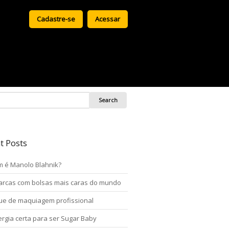
Cadastre-se
Acessar
t Posts
 é Manolo Blahnik?
arcas com bolsas mais caras do mundo
ue de maquiagem profissional
ergia certa para ser Sugar Baby