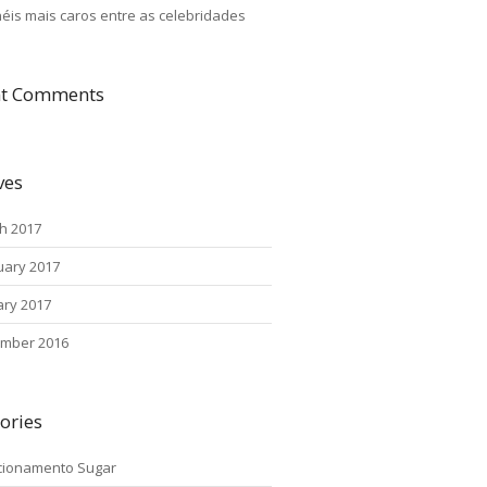
néis mais caros entre as celebridades
nt Comments
ves
h 2017
uary 2017
ary 2017
mber 2016
ories
cionamento Sugar