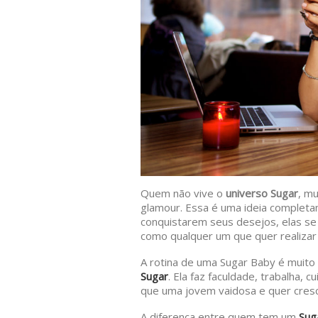
Quem não vive o
universo Sugar
, m
glamour. Essa é uma ideia complet
conquistarem seus desejos, elas s
como qualquer um que quer realizar
A rotina de uma Sugar Baby é muit
Sugar
. Ela faz faculdade, trabalha,
que uma jovem vaidosa e quer cresc
A diferença entre quem tem um
Sug