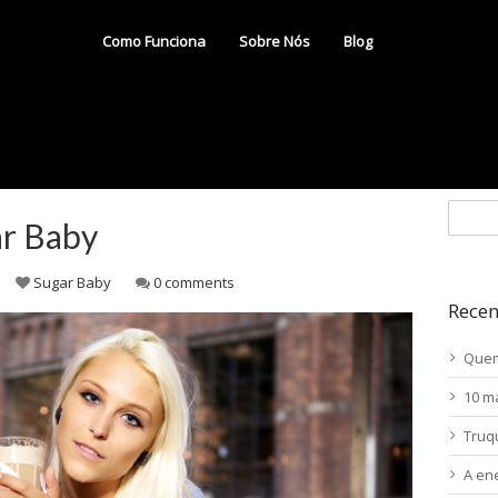
Como Funciona
Sobre Nós
Blog
ar Baby
Sugar Baby
0 comments
Recen
Quem
10 m
Truq
A en