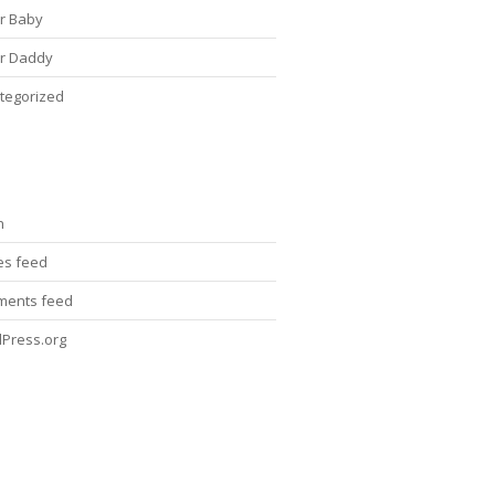
r Baby
r Daddy
tegorized
n
ies feed
ents feed
Press.org