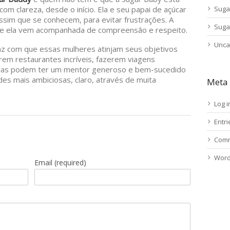
om clareza, desde o início. Ela e seu papai de açúcar
Suga
ssim que se conhecem, para evitar frustrações. A
Suga
ito e ela vem acompanhada de compreensão e respeito.
Unca
z com que essas mulheres atinjam seus objetivos
em restaurantes incríveis, fazerem viagens
las podem ter um mentor generoso e bem-sucedido
des mais ambiciosas, claro, através de muita
Meta
Log i
Entr
Comm
Word
Email
(required)