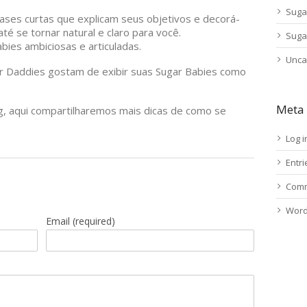
Suga
ases curtas que explicam seus objetivos e decorá-
té se tornar natural e claro para você.
Suga
ies ambiciosas e articuladas.
Unca
r Daddies gostam de exibir suas Sugar Babies como
Meta
, aqui compartilharemos mais dicas de como se
Log i
Entr
Comm
Word
Email
(required)