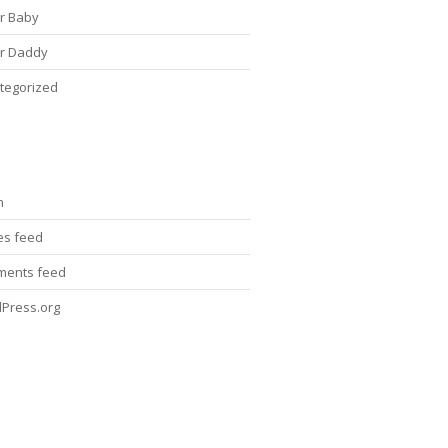
r Baby
r Daddy
tegorized
n
ies feed
ents feed
Press.org