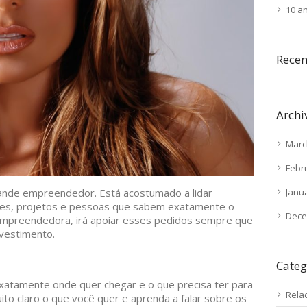
10 a
Rece
Archi
Marc
Febr
Janu
nde empreendedor. Está acostumado a lidar
ões, projetos e pessoas que sabem exatamente o
Dece
o empreendedora, irá apoiar esses pedidos sempre que
nvestimento.
Categ
atamente onde quer chegar e o que precisa ter para
Rela
ito claro o que você quer e aprenda a falar sobre os