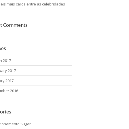
néis mais caros entre as celebridades
nt Comments
ves
h 2017
uary 2017
ary 2017
mber 2016
ories
cionamento Sugar