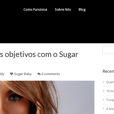
Como Funciona
Sobre Nós
Blog
s objetivos com o Sugar
Recen
ddy
Sugar Baby
0 comments
Quem
10 m
Truq
A en