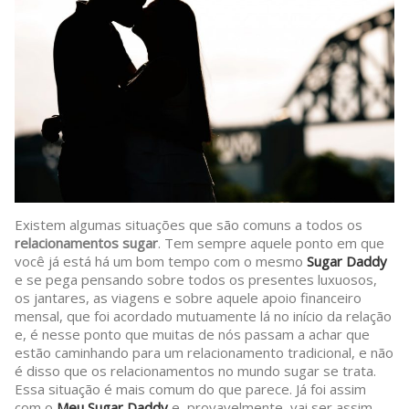
Existem algumas situações que são comuns a todos os
relacionamentos sugar
. Tem sempre aquele ponto em que
você já está há um bom tempo com o mesmo
Sugar Daddy
e se pega pensando sobre todos os presentes luxuosos,
os jantares, as viagens e sobre aquele apoio financeiro
mensal, que foi acordado mutuamente lá no início da relação
e, é nesse ponto que muitas de nós passam a achar que
estão caminhando para um relacionamento tradicional, e não
é disso que os relacionamentos no mundo sugar se trata.
Essa situação é mais comum do que parece. Já foi assim
com o
Meu Sugar Daddy
e, provavelmente, vai ser assim