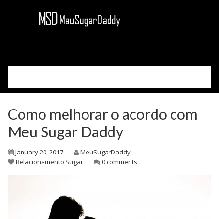
Please select your page
Cadastre-se
Como melhorar o acordo com
Acessar
Como Funciona
Meu Sugar Daddy
Sobre Nós
January 20, 2017
MeuSugarDaddy
Blog
Relacionamento Sugar
0 comments