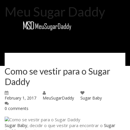
Meu Sugar Daddy
Please select your page
Como se vestir para o Sugar
Cadastre-se
Daddy
Como Funciona
Acessar
February 1, 2017
MeuSugarDaddy
Sugar Baby
Sobre Nós
0 comments
Blog
Sugar Baby
, decidir o que vestir para encontrar o
Sugar