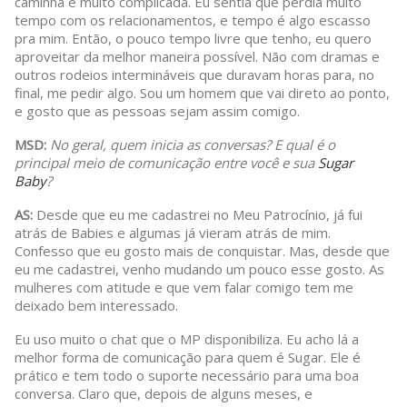
caminha é muito complicada. Eu sentia que perdia muito
tempo com os relacionamentos, e tempo é algo escasso
pra mim. Então, o pouco tempo livre que tenho, eu quero
aproveitar da melhor maneira possível. Não com dramas e
outros rodeios intermináveis que duravam horas para, no
final, me pedir algo. Sou um homem que vai direto ao ponto,
e gosto que as pessoas sejam assim comigo.
MSD:
No geral, quem inicia as conversas? E qual é o
principal meio de comunicação entre você e sua
Sugar
Baby
?
AS:
Desde que eu me cadastrei no Meu Patrocínio, já fui
atrás de Babies e algumas já vieram atrás de mim.
Confesso que eu gosto mais de conquistar. Mas, desde que
eu me cadastrei, venho mudando um pouco esse gosto. As
mulheres com atitude e que vem falar comigo tem me
deixado bem interessado.
Eu uso muito o chat que o MP disponibiliza. Eu acho lá a
melhor forma de comunicação para quem é Sugar. Ele é
prático e tem todo o suporte necessário para uma boa
conversa. Claro que, depois de alguns meses, e