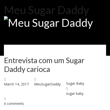
Meu Sugar Daddy
Please select your page
Entrevista com um Sugar
Cadastre-se
Daddy carioca
Como Funciona
Acessar
Sobre Nós
Sugar Baby
March 14, 2017
MeuSugarDaddy
sugar baby
Blog
0 comments