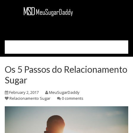
Please select your page
Como Funciona
Os 5 Passos do Relacionamento
Sobre Nós
Sugar
Blog
Cadastre-se
February 2, 2017
MeuSugarDaddy
Relacionamento Sugar
0 comments
Acessar