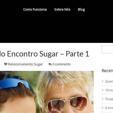
Como Funciona
Sobre Nós
Blog
do Encontro Sugar – Parte 1
Relacionamento Sugar
0 comments
Recen
Quem
10 m
Truq
A en