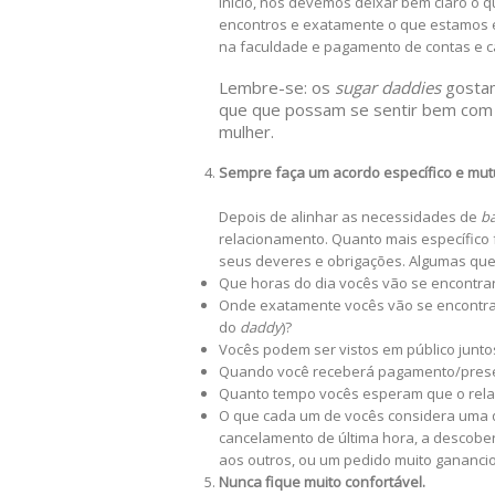
início, nós devemos deixar bem claro o 
encontros e exatamente o que estamos 
na faculdade e pagamento de contas e ca
Lembre-se: os
sugar daddies
gostam
que que possam se sentir bem com r
mulher.
Sempre faça um acordo específico e mu
Depois de alinhar as necessidades de
b
relacionamento. Quanto mais específico f
seus deveres e obrigações. Algumas qu
Que horas do dia vocês vão se encontra
Onde exatamente vocês vão se encontrar
do
daddy
)?
Vocês podem ser vistos em público junto
Quando você receberá pagamento/prese
Quanto tempo vocês esperam que o rela
O que cada um de vocês considera uma 
cancelamento de última hora, a descob
aos outros, ou um pedido muito gananci
Nunca fique muito confortável.