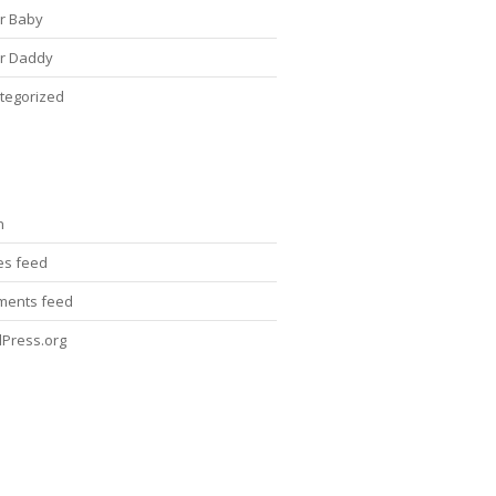
r Baby
r Daddy
tegorized
n
ies feed
ents feed
Press.org