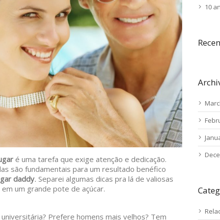
10 a
Rece
Archi
Marc
Febr
Janu
Dece
ugar
é uma tarefa que exige atenção e dedicação.
das são fundamentais para um resultado benéfico
gar daddy
.
Separei algumas dicas pra lá de valiosas
 em um grande pote de açúcar.
Categ
Rela
 universitária? Prefere homens mais velhos? Tem