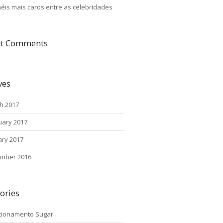
néis mais caros entre as celebridades
nt Comments
ves
h 2017
uary 2017
ary 2017
mber 2016
ories
cionamento Sugar