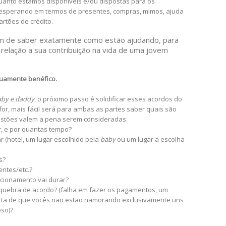
quanto estamos disponíveis e/ou dispostas para os
esperando em termos de presentes, compras, mimos, ajuda
rtões de crédito.
 de saber exatamente como estão ajudando, para
elação a sua contribuição na vida de uma jovem
tuamente benéfico.
aby e daddy
, o próximo passo é solidificar esses acordos do
or, mais fácil será para ambas as partes saber quais são
estões valem a pena serem consideradas:
r, e por quantas tempo?
 (hotel, um lugar escolhido pela
baby
ou um lugar a escolha
s?
ntes/etc.?
cionamento vai durar?
quebra de acordo? (falha em fazer os pagamentos, um
erta de que vocês não estão namorando exclusivamente uns
oso)?