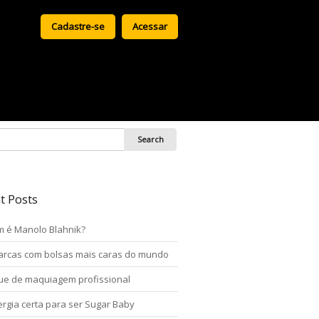
Cadastre-se
Acessar
t Posts
 é Manolo Blahnik?
arcas com bolsas mais caras do mundo
ue de maquiagem profissional
ergia certa para ser Sugar Baby