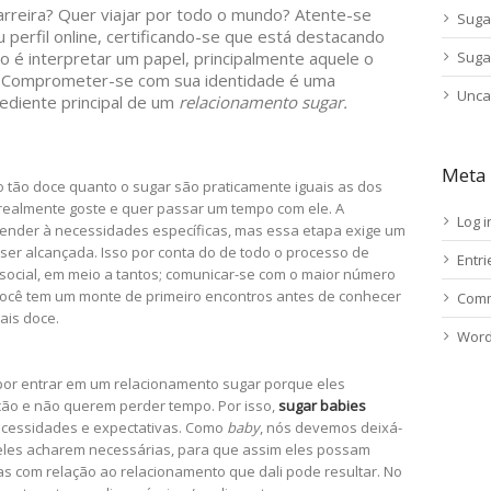
arreira? Quer viajar por todo o mundo? Atente-se
Suga
perfil online, certificando-se que está destacando
não é interpretar um papel, principalmente aquele o
Suga
r. Comprometer-se com sua identidade é uma
Unca
ediente principal de um
relacionamento sugar.
Meta
 tão doce quanto o sugar são praticamente iguais as dos
 realmente goste e quer passar um tempo com ele. A
Log i
ender à necessidades específicas, mas essa etapa exige um
ser alcançada. Isso por conta do de todo o processo de
Entr
 social, em meio a tantos; comunicar-se com o maior número
você tem um monte de primeiro encontros antes de conhecer
Comm
ais doce.
Word
or entrar em um relacionamento sugar porque eles
ação e não querem perder tempo. Por isso,
sugar babies
ecessidades e expectativas. Como
baby
, nós devemos deixá-
 eles acharem necessárias, para que assim eles possam
as com relação ao relacionamento que dali pode resultar. No