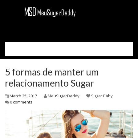
Please select your page
Cadastre-se
5 formas de manter um
Acessar
Como Funciona
relacionamento Sugar
Sobre Nós
March 25, 2017
MeuSugarDaddy
Sugar Baby
Blog
0 comments