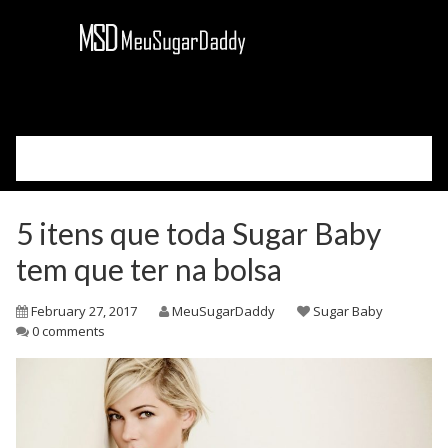
Please select your page
Cadastre-se
5 itens que toda Sugar Baby
Acessar
Como Funciona
tem que ter na bolsa
Sobre Nós
February 27, 2017
MeuSugarDaddy
Sugar Baby
Blog
0 comments