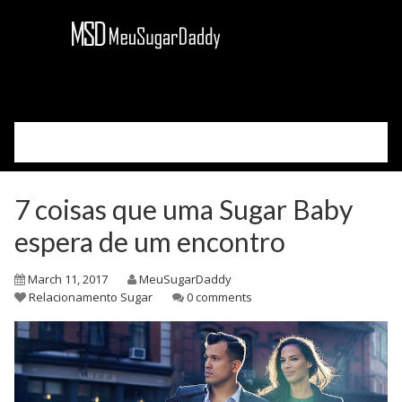
Please select your page
Cadastre-se
7 coisas que uma Sugar Baby
Acessar
Como Funciona
espera de um encontro
Sobre Nós
March 11, 2017
MeuSugarDaddy
Blog
Relacionamento Sugar
0 comments