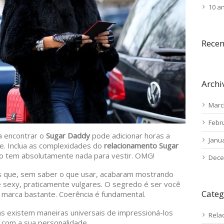
10 a
Rece
Archi
Marc
Febr
ra encontrar o
Sugar Daddy
pode adicionar horas a
Janu
te. Inclua as complexidades do
relacionamento Sugar
ão tem absolutamente nada para vestir. OMG!
Dece
tas que, sem saber o que usar, acabaram mostrando
sexy, praticamente vulgares. O segredo é ser você
Categ
 marca bastante. Coerência é fundamental.
s existem maneiras universais de impressioná-los
Rela
 com a sua personalidade.