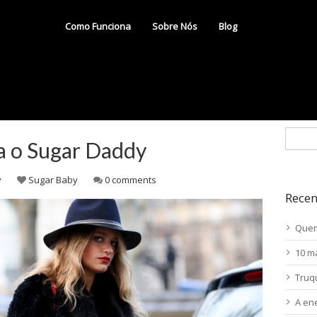
Como Funciona
Sobre Nós
Blog
a o Sugar Daddy
y
Sugar Baby
0 comments
Recen
Quem
10 m
Truq
A en