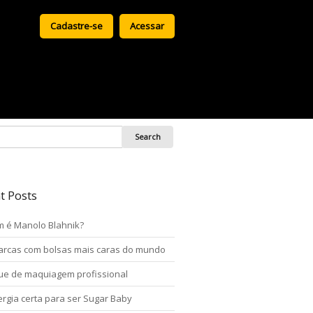
Cadastre-se
Acessar
t Posts
 é Manolo Blahnik?
arcas com bolsas mais caras do mundo
ue de maquiagem profissional
ergia certa para ser Sugar Baby