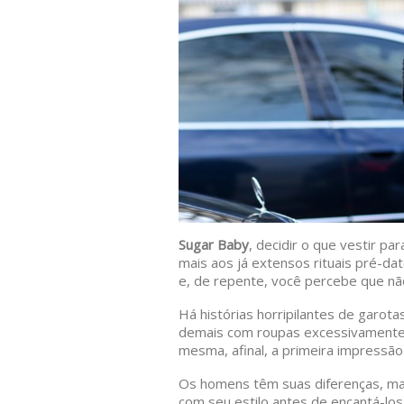
Sugar Baby
, decidir o que vestir pa
mais aos já extensos rituais pré-da
e, de repente, você percebe que n
Há histórias horripilantes de garo
demais com roupas excessivamente 
mesma, afinal, a primeira impressão
Os homens têm suas diferenças, ma
com seu estilo antes de encantá-los