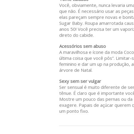
Você, obviamente, nunca levaria uma 
que não. É necessário usar as peça
elas pareçam sempre novas e bonita
Sugar Baby. Roupa amarrotada caus
anos 50! Você precisa ter um vapor
direto do cabide.
Acessórios sem abuso
A maravilhosa e ícone da moda Coco 
última coisa que você pôs”. Limitar-
feminino e dar um up na produção, 
árvore de Natal.
Sexy sem ser vulgar
Ser sensual é muito diferente de ser
tênue. É claro que é importante voc
Mostre um pouco das pernas ou da 
exagere. Papais de açúcar querem 
um ponto fixo.