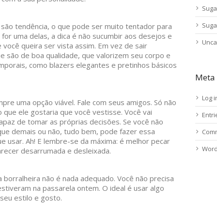
Suga
Suga
 são tendência, o que pode ser muito tentador para
 for uma delas, a dica é não sucumbir aos desejos e
Unca
 você queira ser vista assim. Em vez de sair
ue são de boa qualidade, que valorizem seu corpo e
porais, como blazers elegantes e pretinhos básicos
Meta
Log i
pre uma opção viável. Fale com seus amigos. Só não
 que ele gostaria que você vestisse. Você vai
Entr
apaz de tomar as próprias decisões. Se você não
ique demais ou não, tudo bem, pode fazer essa
Comm
e usar. Ah! E lembre-se da máxima: é melhor pecar
Word
recer desarrumada e desleixada.
a borralheira não é nada adequado. Você não precisa
stiveram na passarela ontem. O ideal é usar algo
seu estilo e gosto.