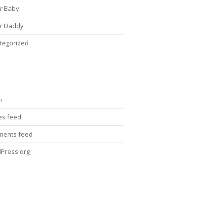
r Baby
r Daddy
tegorized
n
ies feed
ents feed
Press.org