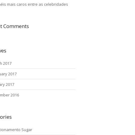
néis mais caros entre as celebridades
nt Comments
ves
h 2017
uary 2017
ary 2017
mber 2016
ories
cionamento Sugar