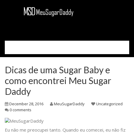
Please select your page
Cadastre-se
Dicas de uma Sugar Baby e
Acessar
Como Funciona
como encontrei Meu Sugar
Sobre Nós
Daddy
Blog
December 28, 2016
MeuSugarDaddy
Uncategorized
0 comments
Eu não me preocupei tanto. Quando eu comecei, eu não fiz