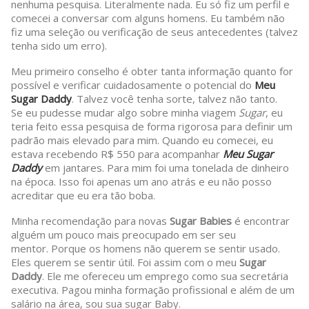
nenhuma pesquisa. Literalmente nada. Eu só fiz um perfil e
comecei a conversar com alguns homens. Eu também não
fiz uma seleção ou verificação de seus antecedentes (talvez
tenha sido um erro).
Meu primeiro conselho é obter tanta informação quanto for
possível e verificar cuidadosamente o potencial do
Meu
Sugar Daddy
. Talvez você tenha sorte, talvez não tanto.
Se eu pudesse mudar algo sobre minha viagem
Sugar
, eu
teria feito essa pesquisa de forma rigorosa para definir um
padrão mais elevado para mim. Quando eu comecei, eu
estava recebendo R$ 550 para acompanhar
Meu Sugar
Daddy
em jantares. Para mim foi uma tonelada de dinheiro
na época. Isso foi apenas um ano atrás e eu não posso
acreditar que eu era tão boba.
Minha recomendação para novas
Sugar Babies
é encontrar
alguém um pouco mais preocupado em ser seu
mentor. Porque os homens não querem se sentir usado.
Eles querem se sentir útil. Foi assim com o meu
Sugar
Daddy
. Ele me ofereceu um emprego como sua secretária
executiva. Pagou minha formação profissional e além de um
salário na área, sou sua sugar Baby.