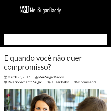
Please select your page
Cadastre-se
E quando você não quer
Acessar
Como Funciona
compromisso?
Sobre Nós
March 26, 2017
MeuSugarDaddy
Blog
Relacionamento Sugar
sugar baby
0 comments