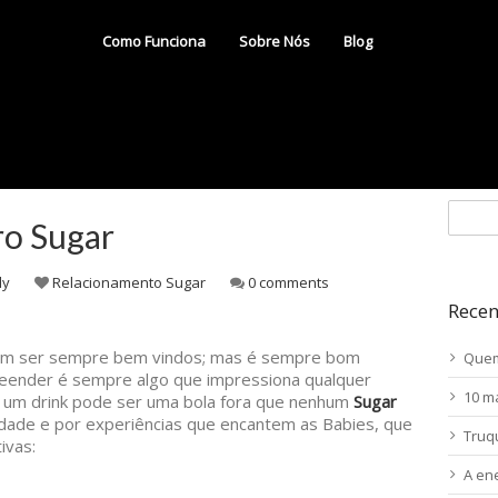
Como Funciona
Sobre Nós
Blog
ro Sugar
dy
Relacionamento Sugar
0 comments
Recen
dem ser sempre bem vindos; mas é sempre bom
Quem
reender é sempre algo que impressiona qualquer
10 m
a um drink pode ser uma bola fora que nenhum
Sugar
dade e por experiências que encantem as Babies, que
Truq
ivas:
A en