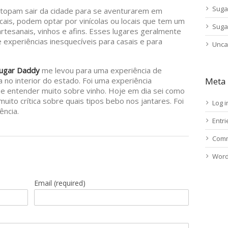
Suga
 topam sair da cidade para se aventurarem em
ais, podem optar por vinícolas ou locais que tem um
Suga
rtesanais, vinhos e afins. Esses lugares geralmente
 experiências inesquecíveis para casais e para
Unca
ugar Daddy
me levou para uma experiência de
 no interior do estado. Foi uma experiência
Meta
 e entender muito sobre vinho. Hoje em dia sei como
ito crítica sobre quais tipos bebo nos jantares. Foi
Log i
ência.
Entr
Comm
Word
Email
(required)