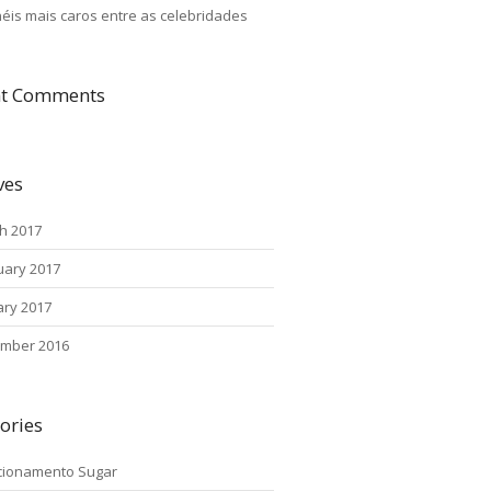
néis mais caros entre as celebridades
nt Comments
ves
h 2017
uary 2017
ary 2017
mber 2016
ories
cionamento Sugar