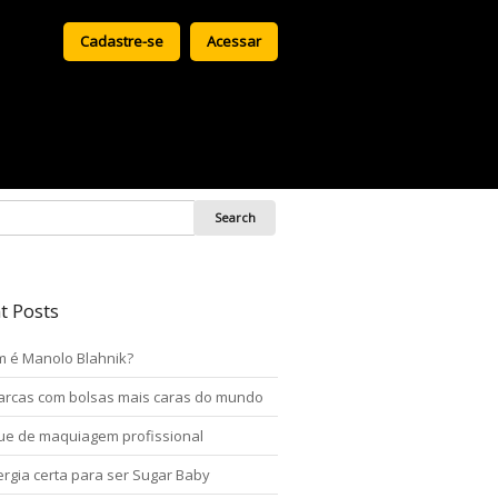
Cadastre-se
Acessar
t Posts
 é Manolo Blahnik?
arcas com bolsas mais caras do mundo
ue de maquiagem profissional
ergia certa para ser Sugar Baby