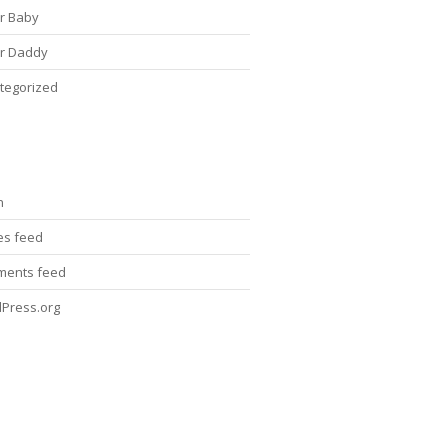
r Baby
r Daddy
tegorized
n
ies feed
ents feed
Press.org