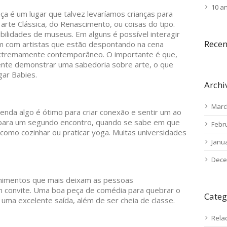
10 a
ça é um lugar que talvez levaríamos crianças para
rte Clássica, do Renascimento, ou coisas do tipo.
ilidades de museus. Em alguns é possível interagir
Rece
m com artistas que estão despontando na cena
 extremamente contemporâneo. O importante é que,
mente demonstrar uma sabedoria sobre arte, o que
gar Babies.
Archi
Marc
enda algo é ótimo para criar conexão e sentir um ao
 para um segundo encontro, quando se sabe em que
Febr
 como cozinhar ou praticar yoga. Muitas universidades
Janu
Dece
enimentos que mais deixam as pessoas
convite. Uma boa peça de comédia para quebrar o
Categ
uma excelente saída, além de ser cheia de classe.
Rela