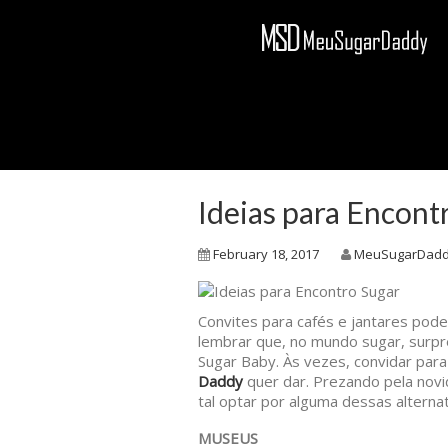
Ideias para Encont
February 18, 2017
MeuSugarDad
Convites para cafés e jantares po
lembrar que, no mundo sugar, surp
Sugar Baby. Às vezes, convidar par
Daddy
quer dar. Prezando pela novi
tal optar por alguma dessas alternat
MUSEUS