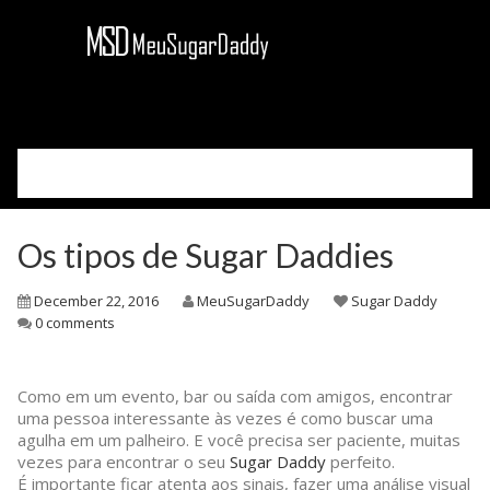
Please select your page
Cadastre-se
Os tipos de Sugar Daddies
Acessar
Como Funciona
December 22, 2016
MeuSugarDaddy
Sugar Daddy
Sobre Nós
0 comments
Blog
Como em um evento, bar ou saída com amigos, encontrar
uma pessoa interessante às vezes é como buscar uma
agulha em um palheiro. E você precisa ser paciente, muitas
vezes para encontrar o seu
Sugar Daddy
perfeito.
É importante ficar atenta aos sinais, fazer uma análise visual