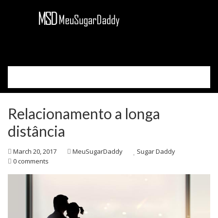
Please select your page
Cadastre-se
Relacionamento a longa
Acessar
Como Funciona
distância
Sobre Nós
March 20, 2017
MeuSugarDaddy
Sugar Daddy
Blog
0 comments